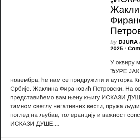
Жакли
Фиран
Петро
by
DJURA 
2025
•
Com
У оквиру 
ЂУРЕ ЈАКШ
новембра, ће нам се придружити и ауторка 
Србије, Жаклина Фирановић Петровски. На ов
представићемо вам њену књигу ИСКАЗИ ДУШЕ,
тамном светлу негативних вести, пружа људ
поглед на љубав, толеранцију и важност сопс
ИСКАЗИ ДУШЕ,...