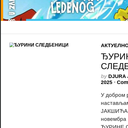
АКТУЕЛН
ЂУРИ
СЛЕД
by
DJURA 
2025
•
Com
У добром
наставља
ЈАКШИЋА и
новембра
ЂУРИНЕ С