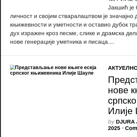
Јакшић је
личност и својим стваралаштвом је значајно 
књижевности и уметности и оставио дубок тр
дух изражен кроз песме, слике и драмска де
нове генерације уметника и писаца....
АКТУЕЛН
Предс
нове к
српско
Илије
by
DJURA 
2025
•
Com