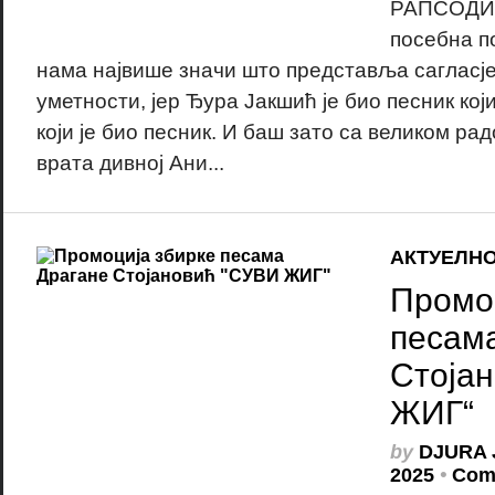
РАПСОДИЈ
посебна п
нама највише значи што представља сагласје
уметности, јер Ђура Јакшић је био песник који
који је био песник. И баш зато са великом р
врата дивној Ани...
АКТУЕЛН
Промо
песам
Стоја
ЖИГ“
by
DJURA 
2025
•
Com