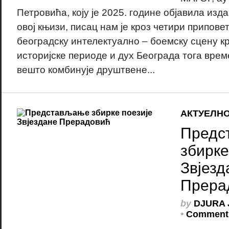
Петровића, коју је 2025. године објавила изда
овој књизи, писац нам је кроз четири припове
београдску интелектуално – боемску сцену к
историјске периоде и дух Београда тога вре
вешто комбинује друштвене...
АКТУЕЛН
Предс
збирке
Звјезд
Прера
by
DJURA 
•
Comments