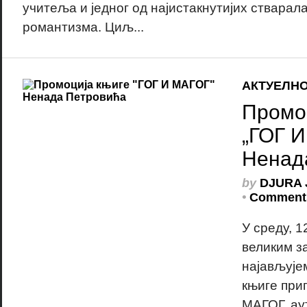
учитеља и једног од најистакнутијих стварал
романтизма. Циљ...
АКТУЕЛН
Промо
„ГОГ 
Ненад
by
DJURA 
•
Comments
У среду, 1
великим з
најављуј
књиге при
МАГОГ, ау