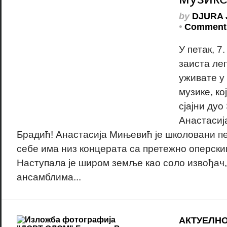
by
DJURA 
•
Comments
У петак, 7
заиста ле
уживате у
музике, ко
сјајни ду
Анастасиј
Брадић! Анастасија Мињевић је школовани пе
себе има низ концерата са претежно оперск
Наступала је широм земље као соло извођач,
ансамблима...
АКТУЕЛН