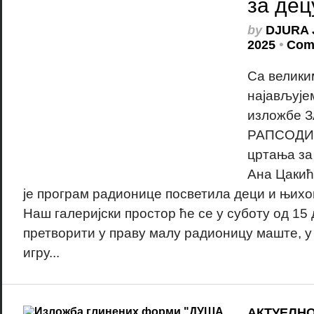
за дец
by
DJURA 
2025
•
Com
Са велики
најављујем
изложбе 
РАПСОДИЈ
цртања за 
Ана Цакић
је програм радионице посветила деци и њихо
Наш галеријски простор ће се у суботу од 15 
претворити у праву малу радионицу маште, у к
игру...
АКТУЕЛН