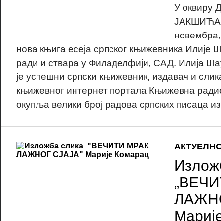
У оквиру
ЈАКШИЋА, 
новембра,
нова књига есеја српског књижевника Илије Ш
ради и ствара у Филаделфији, САД. Илија Ша
је успешни српски књижевник, издавач и слика
књижевног интернет портала Књижевна радио
окупља велики број радова српских писаца из 
АКТУЕЛН
Излож
„ВЕЧИ
ЛАЖНО
Мариј