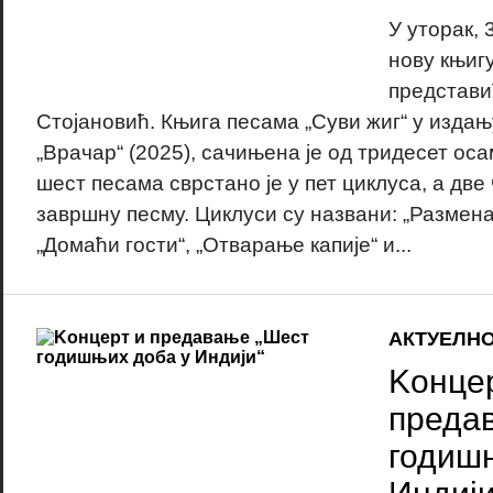
У уторак, 
нову књигу
представи
Стојановић. Књига песама „Суви жиг“ у издањ
„Врачар“ (2025), сачињена је од тридесет ос
шест песама сврстано је у пет циклуса, а две
завршну песму. Циклуси су названи: „Размена“
„Домаћи гости“, „Отварање капије“ и...
АКТУЕЛН
Kонцер
преда
годиш