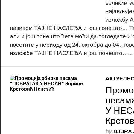
великим з
најављује
изложбу 
називом ТАЈНЕ НАСЛЕЂА и још понешто… Та
али и још понешто ћете моћи да погледате и 
посетите у периоду од 24. октобра до 04. но
изложбе ТАЈНЕ НАСЛЕЂА и још понешто…...
АКТУЕЛН
Промо
песам
У НЕС
Крсто
by
DJURA 