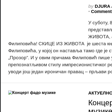
by
DJURA 
•
Comments
У суботу, 
представ
ЖИВОТА, 
Филиповића! СКИЦЕ ИЗ ЖИВОТА је шеста књ
Филиповића, у којој он наставља тамо где је 
„Прозор“. И у овим причама Филиповић пише 
препознатљивом стилу импресионистичког реа
уводи још један ироничан правац – прљави ро
АКТУЕЛН
Конце
музик