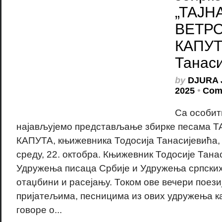
„ТАЈН
ВЕТР
КАПУТ
Танаси
by
DJURA 
2025
•
Com
Са особи
најављујемо представљање збирке песама
КАПУТА, књижевника Тодосија Танасијевића, 
среду, 22. октобра. Књижевник Тодосије Танас
Удружења писаца Србије и Удружења српских
отаџбини и расејању. Током ове вечери поезиј
пријатељима, песницима из ових удружења ка
говоре о...