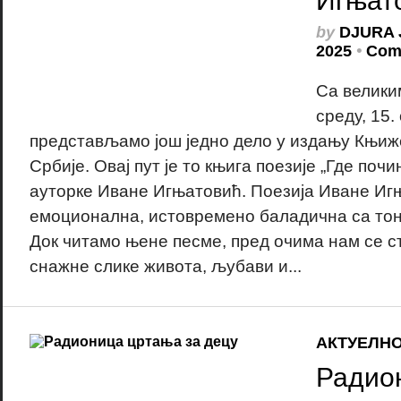
Игњат
by
DJURA 
2025
•
Com
Са велики
среду, 15.
представљамо још једно дело у издању Књи
Србије. Овај пут је то књига поезије „Где поч
ауторке Иване Игњатовић. Поезија Иване Игњ
емоционална, истовремено баладична са тон
Док читамо њене песме, пред очима нам се с
снажне слике живота, љубави и...
АКТУЕЛН
Радио