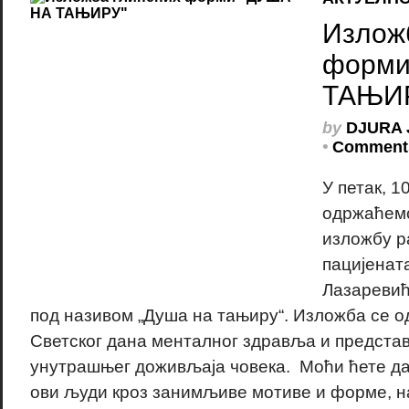
Излож
форми
ТАЊИ
by
DJURA 
•
Comments
У петак, 1
одржаћемо
изложбу р
пацијенат
Лазаревић
под називом „Душа на тањиру“. Изложба се 
Светског дана менталног здравља и представ
унутрашњег доживљаја човека. Моћи ћете да
ови људи кроз занимљиве мотиве и форме, н