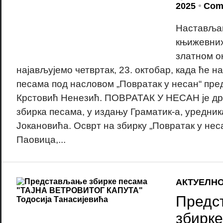
2025
•
Com
Наставља
књижевних
златном о
најављујемо четвртак, 23. октобар, када ће на
песама под насловом „Повратак у несан“ пре
Крстовић Ненезић. ПОВРАТАК У НЕСАН је др
збирка песама, у издању Граматик-а, уредни
Јокановића. Осврт на збирку „Повратак у нес
Паовица,...
АКТУЕЛН
Предс
збирке