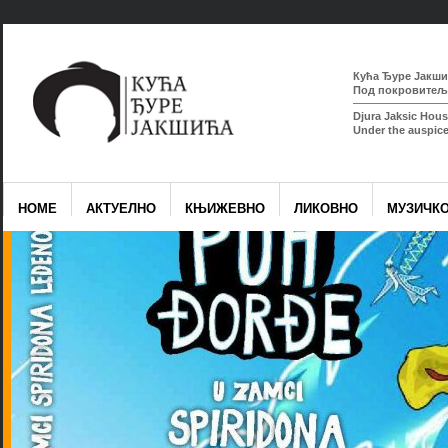
Кућа Ђуре Јакшић
Под покровитељс
Djura Jaksic Hous
Under the auspice
HOME
АКТУЕЛНО
КЊИЖЕВНО
ЛИКОВНО
МУЗИЧК