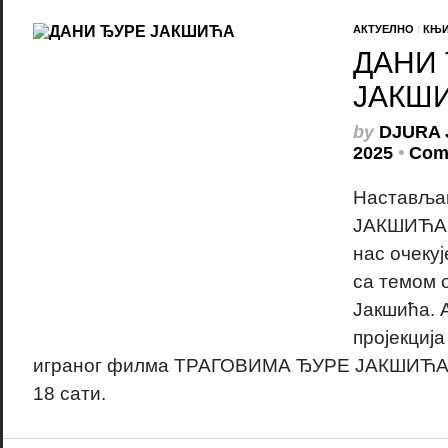
АКТУЕЛНО
/
КЊ
ДАНИ
ЈАКШ
by
DJURA 
2025
•
Com
Наставља
ЈАКШИЋА и
нас очеку
са темом 
Јакшића. А
пројекциј
играног филма ТРАГОВИМА ЂУРЕ ЈАКШИЋА.
18 сати.