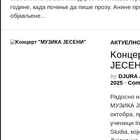
године, када почиње да пише прозу. Анине пр
објављене...
АКТУЕЛН
Kонце
ЈЕСЕН
by
DJURA 
2025
•
Com
Радосно н
МУЗИКА ЈЕ
октобра, 
ученици In
Studia, ко