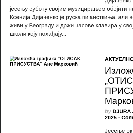
Дијаченко 
јесењу суботу својим музицирањем обојити 
Ксенија Дијаченко је руска пијансткиња, али 
живи у Београду и држи часове клавира у сво
школи коју похађају...
АКТУЕЛН
Излож
„ОТИС
ПРИСУ
Марко
by
DJURA 
2025
•
Com
Јесење ок