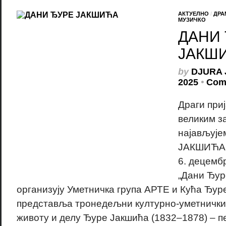
АКТУЕЛНО
/
ДРА
МУЗИЧКО
ДАНИ
ЈАКШ
by
DJURA 
2025
•
Com
Драги при
великим з
најављуј
ЈАКШИЋА! 
6. децемб
„Дани Ђур
организују Уметничка група АРТЕ и Кућа Ђур
представља тронедељни културно-уметнички
животу и делу Ђуре Јакшића (1832–1878) – пе