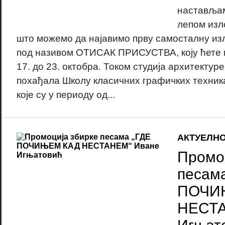
настављам
лепом изл
што можемо да најавимо прву самосталну из
под називом ОТИСАК ПРИСУСТВА, коју ћете 
17. до 23. октобра. Током студија архитектур
похађала Школу класичних графичких техника
које су у периоду од...
АКТУЕЛН
Промо
песама
ПОЧИ
НЕСТА