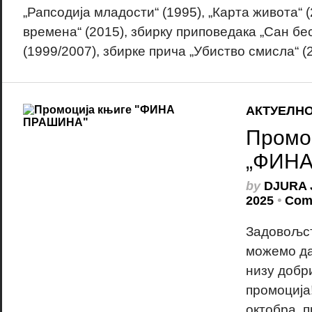
„Рапсодија младости“ (1995), „Карта живота“ 
времена“ (2015), збирку приповедака „Сан бе
(1999/2007), збирке прича „Убиство смисла“ (2
АКТУЕЛН
Промо
„ФИНА
by
DJURA 
2025
•
Com
Задовољст
можемо да
низу добр
промоција!
октобра, 