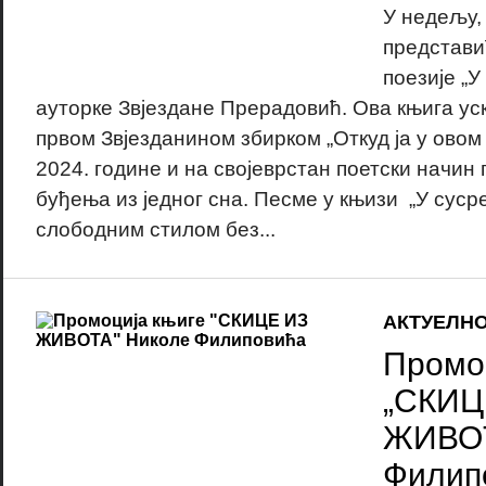
У недељу,
представи
поезије „У
ауторке Звјездане Прерадовић. Ова књига уск
првом Звјезданином збирком „Откуд ја у овом с
2024. године и на својеврстан поетски начин
буђења из једног сна. Песме у књизи „У сусре
слободним стилом без...
АКТУЕЛН
Промо
„СКИЦ
ЖИВОТ
Филип