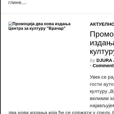
глине,...
АКТУЕЛН
Промоц
издањ
култур
by
DJURA 
•
Comments
Увек се р
гости ауто
културу „В
великим з
најављује
два нова издања која ће се одржати у среду, 