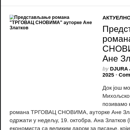
АКТУЕЛН
Предс
роман
СНОВИ
Ане Зл
by
DJURA 
2025
•
Com
Док још м
Михољском
позивамо
романа ТРГОВАЦ СНОВИМА, ауторке Ане Злат
одржати у недељу, 19. октобра. Ана Златков (
економиста са великим даром за писање, који 