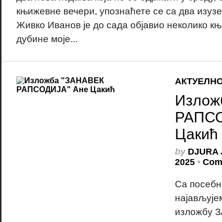
књижевне вечери, упознаћете се са два изуз
Живко Иванов је до сада објавио неколико књ
дубине моје...
АКТУЕЛН
Излож
РАПСО
Цакић
by
DJURA 
2025
•
Com
Са посеб
најављује
изложбу 