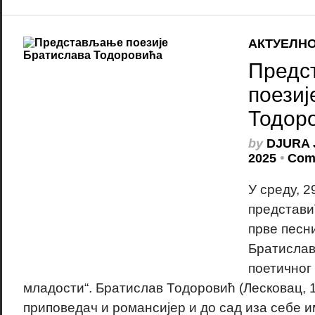
АКТУЕЛН
Предс
поезиј
Тодор
by
DJURA 
2025
•
Com
У среду, 2
представи
прве песн
Братислав
поетичног
младости“. Братислав Тодоровић (Лесковац, 1
приповедач и романсијер и до сад иза себе и