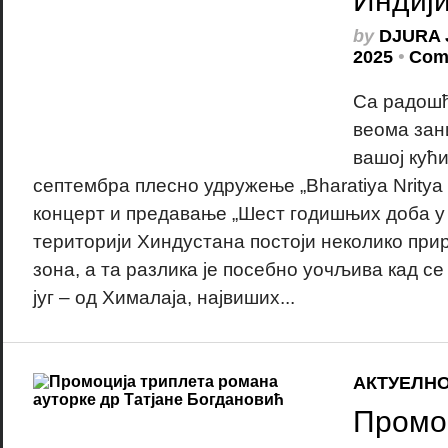
Индији
by
DJURA 
2025
•
Com
Са радошћ
веома зан
вашој кући
септембра плесно удружење „Bharatiya Nrity
концерт и предавање „Шест годишњих доба у 
територији Хиндустана постоји неколико при
зона, а та разлика је посебно уочљива кад се
југ – од Хималаја, највиших...
АКТУЕЛН
Промо