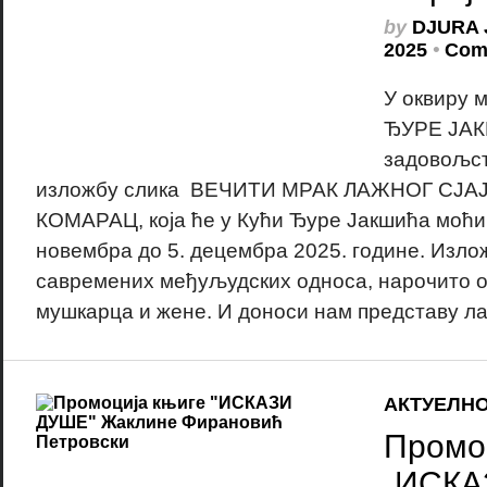
by
DJURA 
2025
•
Com
У оквиру
ЂУРЕ ЈАК
задовољст
изложбу слика ВЕЧИТИ МРАК ЛАЖНОГ СЈАЈ
КОМАРАЦ, која ће у Кући Ђуре Јакшића моћи 
новембра до 5. децембра 2025. године. Изло
савремених међуљудских односа, нарочито 
мушкарца и жене. И доноси нам представу лаж
АКТУЕЛН
Промо
„ИСКА