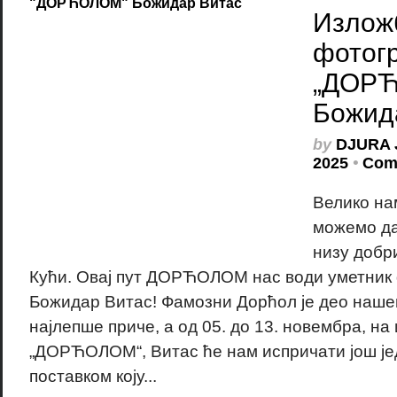
Излож
фотог
„ДОР
Божид
by
DJURA 
2025
•
Com
Велико на
можемо да
низу добр
Кући. Овај пут ДОРЋОЛОМ нас води уметник
Божидар Витас! Фамозни Дорћол је део нашег
најлепше приче, а од 05. до 13. новембра, на
„ДОРЋОЛОМ“, Витас ће нам испричати још је
поставком коју...