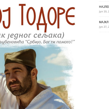
НАЈЛЕ
јул 10, 
МАЈКЛ 
јун 27, 