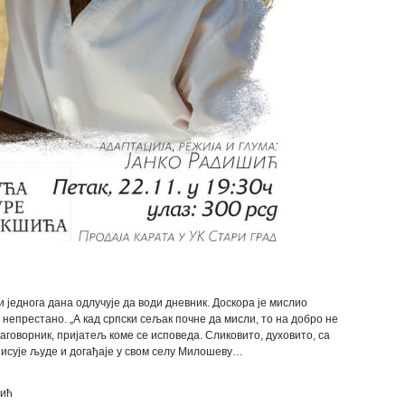
и једнога дана одлучује да води дневник. Доскора је мислио
 непрестано. „А кад српски сељак почне да мисли, то на добро не
аговорник, пријатељ коме се исповеда. Сликовито, духовито, са
писује људе и догађаје у свом селу Милошеву…
шић