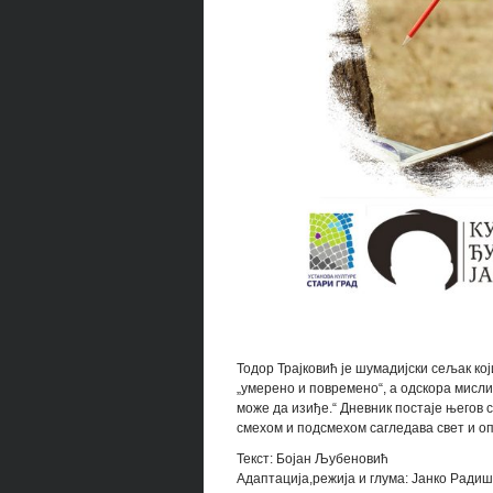
Тодор Трајковић је шумадијски сељак кој
„умерено и повремено“, а одскора мисли
може да изиђе.“ Дневник постаје његов с
смехом и подсмехом сагледава свет и о
Текст: Бојан Љубеновић
Адаптација,режија и глума: Јанко Ради