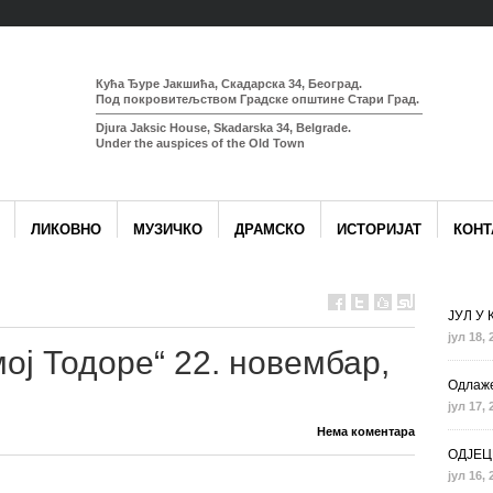
Кућа Ђуре Јакшића, Скадарска 34, Београд.
Под покровитељством Градске општине Стари Град.
Djura Jaksic House, Skadarska 34, Belgrade.
Under the auspices of the Old Town
ЛИКОВНО
МУЗИЧКО
ДРАМСКО
ИСТОРИЈАТ
КОНТ
ЈУЛ У
јул 18, 
ој Тодоре“ 22. новембар,
Одлаже
јул 17, 
Нема коментара
ОДЈЕЦ
јул 16, 