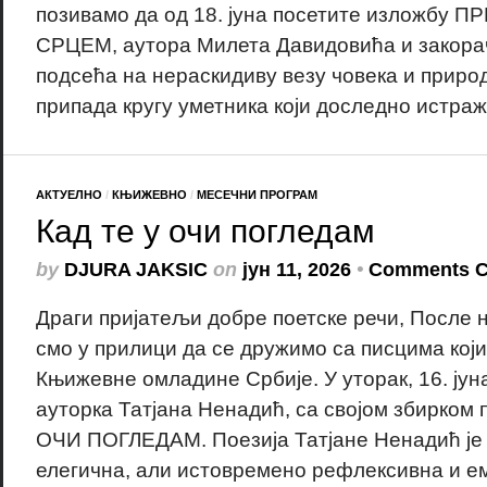
позивамо да од 18. јуна посетите изложбу
СРЦЕМ, аутора Милета Давидовића и закорачи
подсећа на нераскидиву везу човека и приро
припада кругу уметника који доследно истражу
АКТУЕЛНО
/
КЊИЖЕВНО
/
МЕСЕЧНИ ПРОГРАМ
Кад те у очи погледам
by
DJURA JAKSIC
on
јун 11, 2026
•
Comments C
Драги пријатељи добре поетске речи, После 
смо у прилици да се дружимо са писцима који
Књижевне омладине Србије. У уторак, 16. јун
ауторка Татјана Ненадић, са својом збирком
ОЧИ ПОГЛЕДАМ. Поезија Татјане Ненадић је
елегична, али истовремено рефлексивна и ем