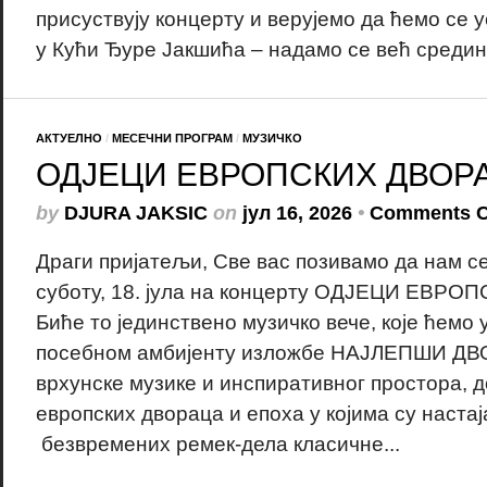
присуствују концерту и верујемо да ћемо се 
у Кући Ђуре Јакшића – надамо се већ средино
АКТУЕЛНО
/
МЕСЕЧНИ ПРОГРАМ
/
МУЗИЧКО
ОДЈЕЦИ ЕВРОПСКИХ ДВОР
by
DJURA JAKSIC
on
јул 16, 2026
•
Comments C
Драги пријатељи, Све вас позивамо да нам с
суботу, 18. јула на концерту ОДЈЕЦИ ЕВР
Биће то јединствено музичко вече, које ћемо 
посебном амбијенту изложбе НАЈЛЕПШИ ДВ
врхунске музике и инспиративног простора, 
европских двораца и епоха у којима су настај
безвремених ремек-дела класичне...