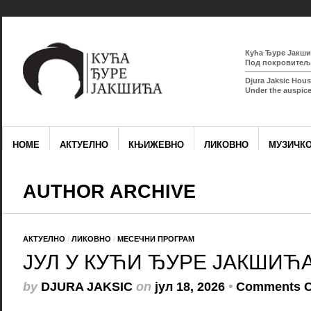
Кућа Ђуре Јакшић
Под покровитељс
Djura Jaksic Hous
Under the auspice
HOME
АКТУЕЛНО
КЊИЖЕВНО
ЛИКОВНО
МУЗИЧК
AUTHOR ARCHIVE
АКТУЕЛНО
/
ЛИКОВНО
/
МЕСЕЧНИ ПРОГРАМ
ЈУЛ У КУЋИ ЂУРЕ ЈАКШИЋ
by
DJURA JAKSIC
on
јул 18, 2026
•
Comments C