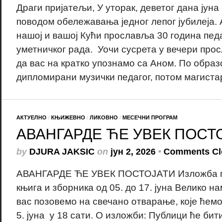
Драги пријатељи, У уторак, деветог дана јун
поводом обележавања једног лепог јубилеја. 
нашој и вашој Кући прославља 30 година педа
уметничког рада. Уочи сусрета у вечери про
да вас на кратко упознамо са Аном. По образ
дипломирани музички педагог, потом магистар
АКТУЕЛНО
/
КЊИЖЕВНО
/
ЛИКОВНО
/
МЕСЕЧНИ ПРОГРАМ
АВАНГАРДЕ ЋЕ УВЕК ПОСТ
by
DJURA JAKSIC
on
јун 2, 2026
•
Comments Cl
АВАНГАРДЕ ЋЕ УВЕК ПОСТОЈАТИ Изложба пл
књига и зборника од 05. до 17. јуна Велико н
вас позовемо на свечано отварање, које ћемо
5. јуна у 18 сати. О изложби: Публици ће би