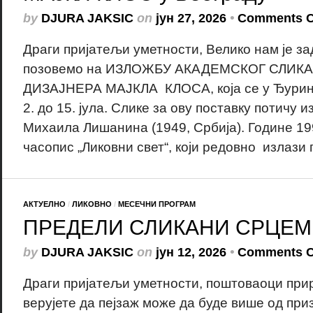
by
DJURA JAKSIC
on
јун 27, 2026
•
Comments C
Драги пријатељи уметности, Велико нам је з
позовемо на ИЗЛОЖБУ АКАДЕМСКОГ СЛИКА
ДИЗАЈНЕРА МАЈКЛА КЛОСА, која се у Ђурино
2. до 15. јула. Слике за ову поставку потичу и
Михаила Лишанина (1949, Србија). Године 199
часопис „Ликовни свет“, који редовно излази п
АКТУЕЛНО
/
ЛИКОВНО
/
МЕСЕЧНИ ПРОГРАМ
ПРЕДЕЛИ СЛИКАНИ СРЦЕМ
by
DJURA JAKSIC
on
јун 12, 2026
•
Comments C
Драги пријатељи уметности, поштоваоци приро
верујете да пејзаж може да буде више од при