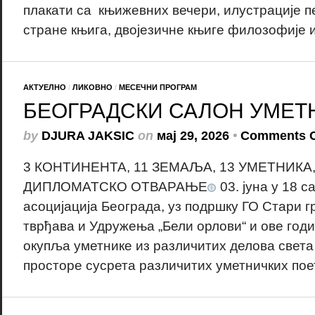
плакати са књижевних вечери, илустрације п
стране књига, двојезичне књиге филозофије и 
АКТУЕЛНО
/
ЛИКОВНО
/
МЕСЕЧНИ ПРОГРАМ
БЕОГРАДСКИ САЛОН УМЕТ
by
DJURA JAKSIC
on
мај 29, 2026
•
Comments C
3 КОНТИНЕНТА, 11 ЗЕМАЉА, 13 УМЕТНИКА,
ДИПЛОМАТСКО ОТВАРАЊЕ
03. јуна у 18 с
асоцијација Београда, уз подршку ГО Стари г
тврђава и Удружења „Бели орлови“ и ове годин
окупља уметнике из различитих делова света
просторе сусрета различитих уметничких поети