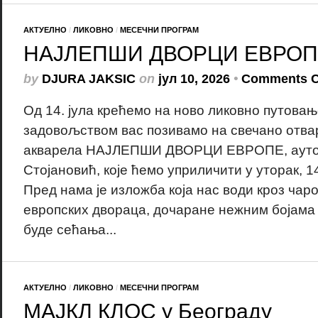
АКТУЕЛНО
/
ЛИКОВНО
/
МЕСЕЧНИ ПРОГРАМ
НАЈЛЕПШИ ДВОРЦИ ЕВРОП
by
DJURA JAKSIC
on
јул 10, 2026
•
Comments C
Од 14. јула крећемо на ново ликовно путовањ
задовољством вас позивамо на свечано отв
акварела НАЈЛЕПШИ ДВОРЦИ ЕВРОПЕ, ауто
Стојановић, које ћемо уприличити у уторак, 14
Пред нама је изложба која нас води кроз чар
европских двораца, дочаране нежним бојама 
буде сећања...
АКТУЕЛНО
/
ЛИКОВНО
/
МЕСЕЧНИ ПРОГРАМ
МАЈКЛ КЛОС у Београду