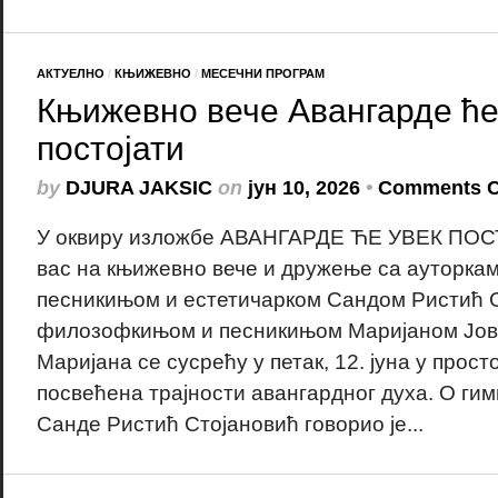
АКТУЕЛНО
/
КЊИЖЕВНО
/
МЕСЕЧНИ ПРОГРАМ
Књижевно вече Авангарде ће
постојати
by
DJURA JAKSIC
on
јун 10, 2026
•
Comments C
У оквиру изложбе АВАНГАРДЕ ЋЕ УВЕК ПОС
вас на књижевно вече и дружење са ауторка
песникињом и естетичарком Сандом Ристић С
филозофкињом и песникињом Маријаном Јов
Маријана се сусрећу у петак, 12. јуна у прост
посвећена трајности авангардног духа. О ги
Санде Ристић Стојановић говорио је...