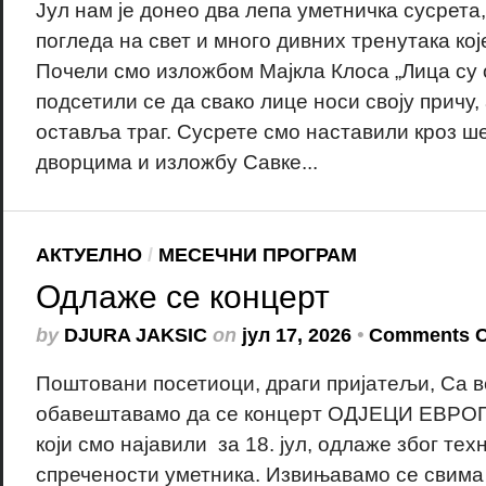
Јул нам је донео два лепа уметничка сусрета
погледа на свет и много дивних тренутака кој
Почели смо изложбом Мајкла Клоса „Лица су
подсетили се да свако лице носи своју причу,
оставља траг. Сусрете смо наставили кроз ш
дворцима и изложбу Савке...
АКТУЕЛНО
/
МЕСЕЧНИ ПРОГРАМ
Одлаже се концерт
by
DJURA JAKSIC
on
јул 17, 2026
•
Comments C
Поштовани посетиоци, драги пријатељи, Са
обавештавамо да се концерт ОДЈЕЦИ ЕВР
који смо најавили за 18. јул, одлаже због тех
спречености уметника. Извињавамо се свима 