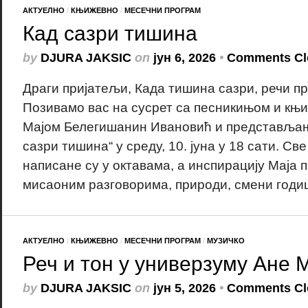
АКТУЕЛНО
/
КЊИЖЕВНО
/
МЕСЕЧНИ ПРОГРАМ
Кад сазри тишина
by
DJURA JAKSIC
on
јун 6, 2026
•
Comments Cl
Драги пријатељи, Када тишина сазри, речи п
Позивамо вас на сусрет са песникињом и књ
Мајом Белегишанин Ивановић и представљањ
сазри тишина“ у среду, 10. јуна у 18 сати. Св
написане су у октавама, а инспирацију Маја 
мисаоним разговорима, природи, смени годиш
АКТУЕЛНО
/
КЊИЖЕВНО
/
МЕСЕЧНИ ПРОГРАМ
/
МУЗИЧКО
Реч и тон у универзуму Ане 
by
DJURA JAKSIC
on
јун 5, 2026
•
Comments Cl