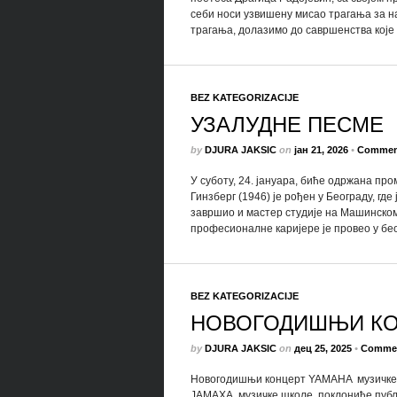
себи носи узвишену мисао трагања за н
трагања, долазимо до савршенства које н
BEZ KATEGORIZACIJE
УЗАЛУДНЕ ПЕСМЕ
by
DJURA JAKSIC
on
јан 21, 2026
•
Commen
У суботу, 24. јануара, биће одржана пр
Гинзберг (1946) је рођен у Београду, где
завршио и мастер студије на Машинском
професионалне каријере је провео у беог
BEZ KATEGORIZACIJE
НОВОГОДИШЊИ КО
by
DJURA JAKSIC
on
дец 25, 2025
•
Commen
Новогодишњи концерт YAMAHA музичке ш
ЈАМАХА музичке школе, поклониће публ