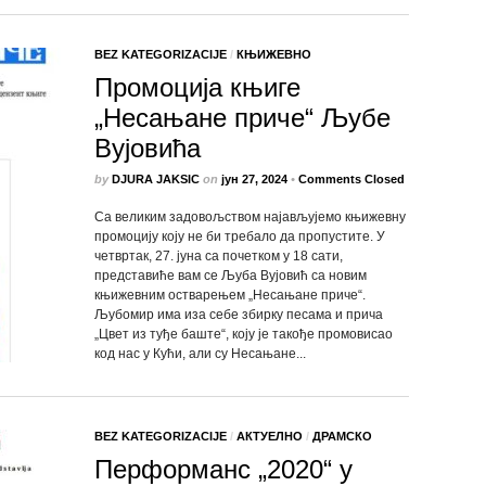
BEZ KATEGORIZACIJE
/
КЊИЖЕВНО
Промоција књиге
„Несањане приче“ Љубе
Вујовића
by
DJURA JAKSIC
on
јун 27, 2024
•
Comments Closed
Са великим задовољством најављујемо књижевну
промоцију коју не би требало да пропустите. У
четвртак, 27. јуна са почетком у 18 сати,
представиће вам се Љуба Вујовић са новим
књижевним остварењем „Несањане приче“.
Љубомир има иза себе збирку песама и прича
„Цвет из туђе баште“, коју је такође промовисао
код нас у Кући, али су Несањане...
BEZ KATEGORIZACIJE
/
АКТУЕЛНО
/
ДРАМСКО
Перформанс „2020“ у