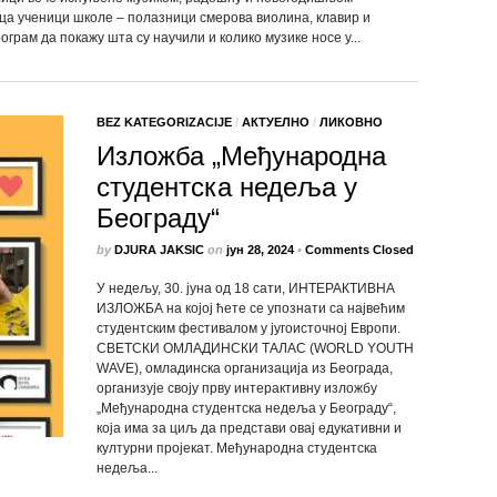
еца ученици школе – полазници смерова виолина, клавир и
ограм да покажу шта су научили и колико музике носе у...
BEZ KATEGORIZACIJE
/
АКТУЕЛНО
/
ЛИКОВНО
Изложба „Међународна
студентска недеља у
Београду“
by
DJURA JAKSIC
on
јун 28, 2024
•
Comments Closed
У недељу, 30. јуна од 18 сати, ИНТЕРАКТИВНА
ИЗЛОЖБА на којој ћете се упознати са највећим
студентским фестивалом у југоисточној Европи.
СВЕТСКИ ОМЛАДИНСКИ ТАЛАС (WORLD YOUTH
WAVE), омладинска организација из Београда,
организује своју прву интерактивну изложбу
„Међународна студентска недеља у Београду“,
која има за циљ да представи овај едукативни и
културни пројекат. Међународна студентска
недеља...