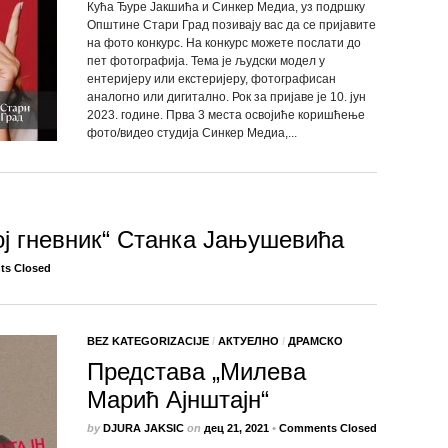
Кућа Ђуре Јакшића и Синкер Медиа, уз подршку
Општине Стари Град позивају вас да се пријавите
на фото конкурс. На конкурс можете послати до
пет фотографија. Тема је људски модел у
ентеријеру или екстеријеру, фотографисан
аналогно или дигитално. Рок за пријаве је 10. јун
2023. године. Прва 3 места освојиће коришћење
фото/видео студија Синкер Медиа,...
ј гневник“ Станка Јањушевића
s Closed
BEZ KATEGORIZACIJE
/
АКТУЕЛНО
/
ДРАМСКО
Представа „Милева
Марић Ајнштајн“
by
DJURA JAKSIC
on
дец 21, 2021
•
Comments Closed