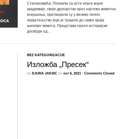
Степановића. Поникли са исте класе војне
академије, своје другарство кроз најтежа животна
искушења, претворили су у велико лично
пријатељство које је трајало до самог краја
њиховог живота. Представа прати историjске
догађаје од...
BEZ KATEGORIZACIJE
Изложба „Пресек“
by
DJURA JAKSIC
on
окт 6, 2021
•
Comments Closed