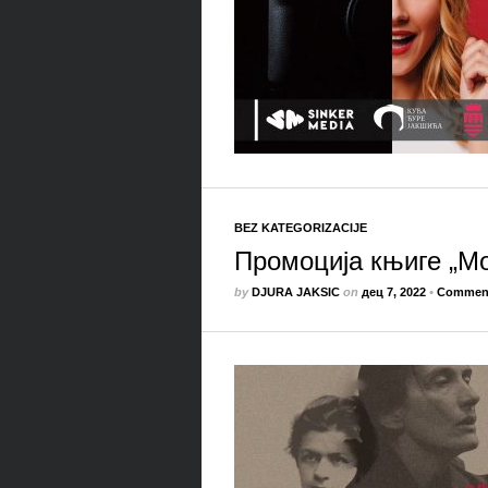
BEZ KATEGORIZACIJE
Промоција књиге „Мо
by
DJURA JAKSIC
on
дец 7, 2022
•
Comment