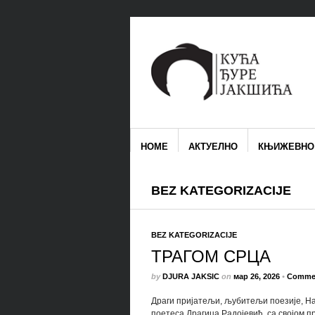
HOME
АКТУЕЛНО
КЊИЖЕВНО
BEZ KATEGORIZACIJE
BEZ KATEGORIZACIJE
ТРАГОМ СРЦА
by
DJURA JAKSIC
on
мар 26, 2026
•
Commen
Драги пријатељи, љубитељи поезије, На 
поетеса Драгица Радојевић, са својом 