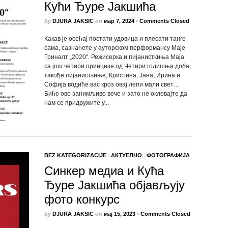
Кући Ђуре Јакшића
by
DJURA JAKSIC
on
мар 7, 2024
•
Comments Closed
Какав је осећај постати удовица и плесати танго
сама, сазнаћете у ауторском перформансу Маје
Гриналт „2020“. Режисерка и пијанисткиња Маја
са још четири принцезе од Четири годишња доба,
такође пијанисткиње, Кристина, Јана, Ирина и
Софија водиће вас кроз овај лепи мали свет…
Биће ово занимљиво вече и зато не оклевајте да
нам се придружите у...
BEZ KATEGORIZACIJE
/
АКТУЕЛНО
/
ФОТОГРАФИЈА
Синкер медиа и Кућа
Ђуре Јакшића објављују
фото конкурс
by
DJURA JAKSIC
on
мај 15, 2023
•
Comments Closed