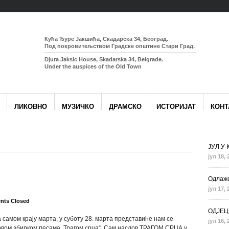
Кућа Ђуре Јакшића, Скадарска 34, Београд.
Под покровитељством Градске општине Стари Град.
Djura Jaksic House, Skadarska 34, Belgrade.
Under the auspices of the Old Town
ЛИКОВНО
МУЗИЧКО
ДРАМСКО
ИСТОРИЈАТ
КОНТ
ЈУЛ У
јул 18, 
Одлаже
јул 17, 
ts Closed
ОДЈЕЦ
самом крају марта, у суботу 28. марта представиће нам се
јул 16, 
првом збирком песама „Трагом срца“. Сам наслов ТРАГОМ СРЦА у