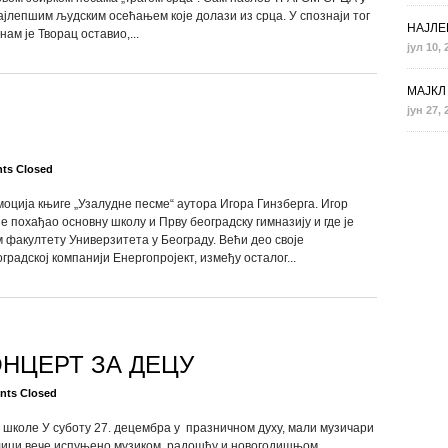
ајлепшим људским осећањем које долази из срца. У спознаји тог
НАЈЛЕ
ам је Творац оставио,...
јул 10, 
МАЈКЛ 
јун 27, 
ts Closed
омоција књиге „Узалудне песме“ аутора Игора Гинзберга. Игор
 је похађао основну школу и Прву београдску гимназију и где је
 факултету Универзитета у Београду. Већи део своје
радској компанији Енергопројект, између осталог...
НЦЕРТ ЗА ДЕЦУ
ts Closed
коле У суботу 27. децембра у празничном духу, мали музичари
ици вече испуњено музиком, радошћу и новогодишњом