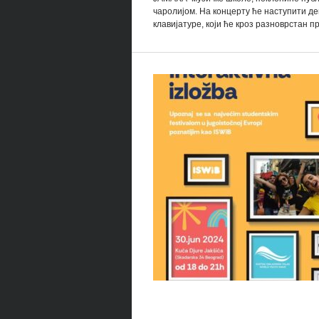
чаролијом. На концерту ће наступити д
клавијатуре, који ће кроз разноврстан пр