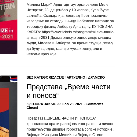
Милева Марић Ајнштајн ауторке Јелене Миле
Четвртак, 23. децембар у 19 часова, Кућа Ђуре
Јакишћа, Скадарлија, Београд Претпразничко
извођење на стогодишњицу Нобелове награде за
теоријску физику Алберту Ајнштајну. КУПОВИНА
КАРАТА: https://www.tickets.rs/program/mileva-maric-
ajnstajn-2931 Драма описује однос двоје младих
људи, Милеве и Алберта, за време студија, жељу
да буду заједно, касније мужа и жену, али и
невоље кроз које...
BEZ KATEGORIZACIJE
/
АКТУЕЛНО
/
ДРАМСКО
Представа „Време части
и поноса“
by
DJURA JAKSIC
on
нов 23, 2021
•
Comments
Closed
Представа „ВРЕМЕ ЧАСТИ И ПОНОСА“
хронолошки прати развој великог ратног и личног
пријатељства двојице горостаса српске историје,
Војводе Живојина Мишића и Војводе Степе