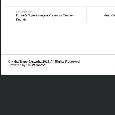
Previous post
Изложба "Цркве и пејзажи" ауторке Смиље
Изложба
Протић
© Кућа Ђуре Јакшића 2013 All Rights Reserved
Powered by
UK Parobrod
.