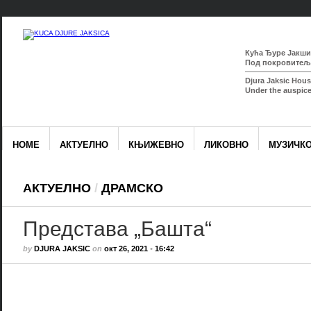
Кућа Ђуре Јакшић
Под покровитељс
Djura Jaksic Hous
Under the auspice
HOME
АКТУЕЛНО
КЊИЖЕВНО
ЛИКОВНО
МУЗИЧК
АКТУЕЛНО
/
ДРАМСКО
Представа „Башта“
by
DJURA JAKSIC
on
окт 26, 2021
•
16:42