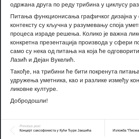
одржана друга по реду трибина у циклусу ра
Питања функционисања графичког дизајна у
контексту су кључна у разумевању споја умет
процеса израде решења. Колико је важна лико
конкретна презентација производа у сфери п
само су нека од питања на која ће одговорит
Лазић и Дејан Вукелић.
Такође, на трибини ће бити покренута питања
удружења уметника, као и разлике између ко
ликовне културе.
Добродошли!
Previous post
Концерт саксофониста у Кући Ђуре Јакшића
Изложба "Писма