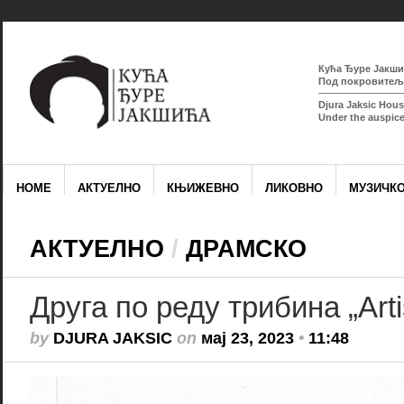
Кућа Ђуре Јакшић
Под покровитељс
Djura Jaksic Hous
Under the auspice
HOME
АКТУЕЛНО
КЊИЖЕВНО
ЛИКОВНО
МУЗИЧК
АКТУЕЛНО
/
ДРАМСКО
Друга по реду трибина „Artis
by
DJURA JAKSIC
on
мај 23, 2023
•
11:48