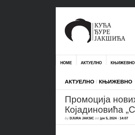
HOME
АКТУЕЛНО
КЊИЖЕВНО
АКТУЕЛНО
/
КЊИЖЕВНО
Промоција нови
Којадиновића „C
by
DJURA JAKSIC
on
јун 5, 2024
•
14:07