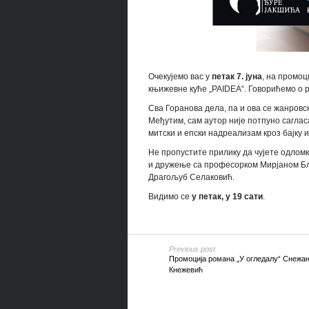
Очекујемо вас у
петак 7. јуна
, на промоц
књижевне куће „PAIDEA“. Говорићемо о 
Сва Горанова дела, па и ова се жанровс
Међутим, сам аутор није потпуно саглас
митски и епски надреализам кроз бајку и
Не
пропустите прилику да чујете одлом
и дружење са професорком Мирјаном Бл
Драгољуб Селаковић.
Видимо се
у петак, у 19 сати
.
Previous post
Промоција романа „У огледалу“ Снежа
Кнежевић