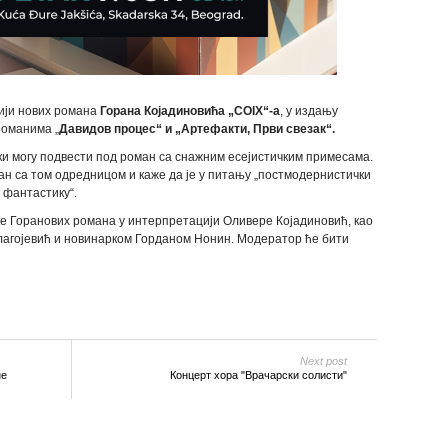
ији нових романа
Горана Којадиновића „COIX“-a
, у издању
романима „
Давидов процес“ и „Артефакти, Први свезак“.
ки могу подвести под роман са снажним есејистичким примесама.
ан са том одредницом и каже да је у питању „постмодернистички
 фантастику“.
ке Горанових романа у интерпретацији Оливере Којадиновић, као
агојевић и новинарком Горданом Нонин. Модератор ће бити
Next post
не
Концерт хора "Врачарски солисти"