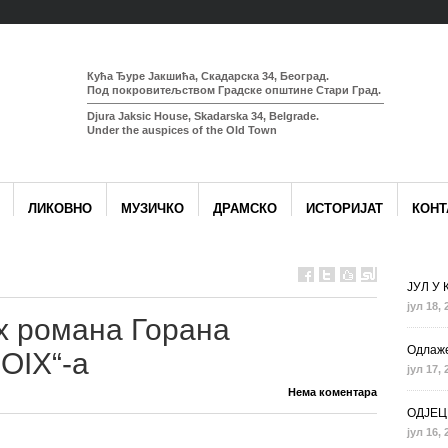
Кућа Ђуре Јакшића, Скадарска 34, Београд.
Под покровитељством Градске општине Стари Град.
Djura Jaksic House, Skadarska 34, Belgrade.
Under the auspices of the Old Town
ЛИКОВНО
МУЗИЧКО
ДРАМСКО
ИСТОРИЈАТ
КОНТ
ЈУЛ У
јул 18, 
х романа Горана
Одлаже
OIX“-a
јул 17, 
Нема коментара
ОДЈЕЦ
јул 16, 