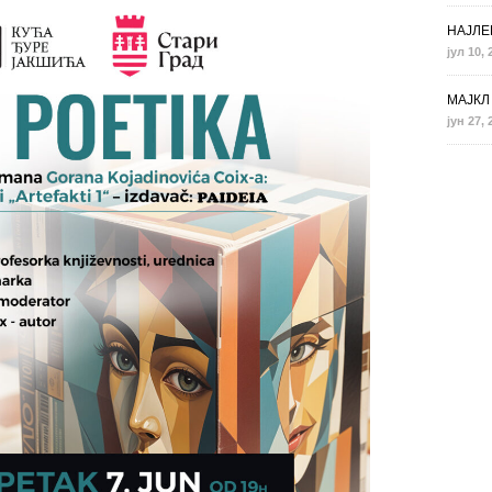
НАЈЛЕ
јул 10, 
МАЈКЛ 
јун 27, 