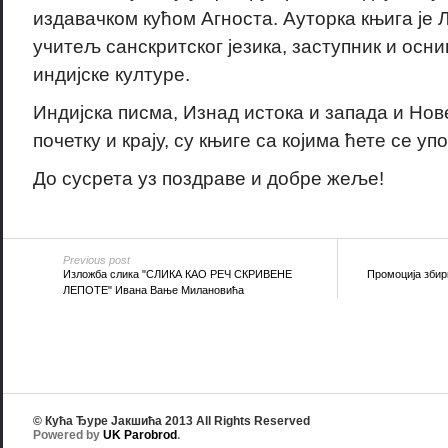
издавачком кућом Агноста. Ауторка књига ј
учитељ санскритског језика, заступник и осн
индијске културе.
Индијска писма, Изнад истока и запада и Нов
почетку и крају, су књиге са којима ћете се уп
До сусрета уз поздраве и добре жеље!
Previous post
Изложба слика "СЛИКА КАО РЕЧ СКРИВЕНЕ
Промоција збир
ЛЕПОТЕ" Ивана Вање Милановића
© Кућа Ђуре Јакшића 2013 All Rights Reserved
Powered by
UK Parobrod
.