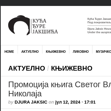
Кућа Ђуре Јакшић
Под покровитељс
Djura Jaksic Hous
Under the auspice
HOME
АКТУЕЛНО
КЊИЖЕВНО
ЛИКОВНО
МУЗИЧК
АКТУЕЛНО
/
КЊИЖЕВНО
Промоција књига Светог В
Николаја
by
DJURA JAKSIC
on
јул 12, 2024
•
17:01