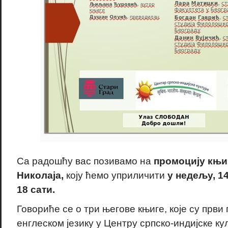
Са радошћу вас позивамо на
промоцију књи
Николаја,
коју ћемо уприличити
у недељу, 14
18 сати.
Говориће се о три његове књиге, које су први
енглеском језику у Центру српско-индијске к