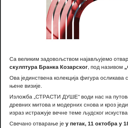
Са великим задовољством најављујемо отв
скулптура Бранка Козарског
, под називом
„
Ова јединствена колекција фигура осликава 
њене визије.
Изложба „СТРАСТИ ДУШЕ“ води нас на путов
древних митова и модерних снова и кроз јед
израз истражује вечне теме људског искуства
Свечано отварање је
у петак, 11 октобра у 1