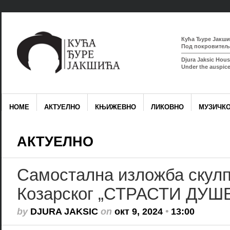
Кућа Ђуре Јакшић
Под покровитељс
Djura Jaksic Hous
Under the auspice
HOME
АКТУЕЛНО
КЊИЖЕВНО
ЛИКОВНО
МУЗИЧК
АКТУЕЛНО
Самостална изложба скулп
Козарског „СТРАСТИ ДУШ
by
DJURA JAKSIC
on
окт 9, 2024
•
13:00