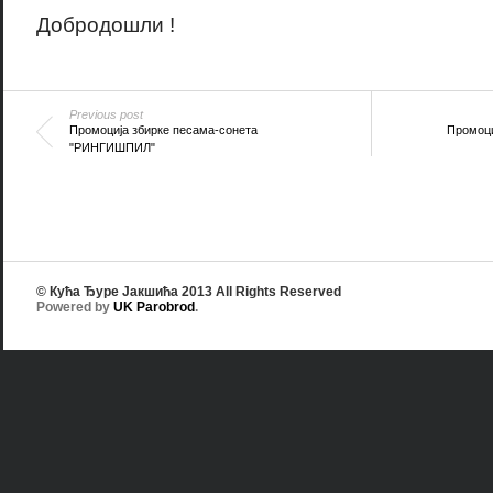
Добродошли !
Previous post
Промоција збирке песама-сонета
Промоц
"РИНГИШПИЛ"
© Кућа Ђуре Јакшића 2013 All Rights Reserved
Powered by
UK Parobrod
.