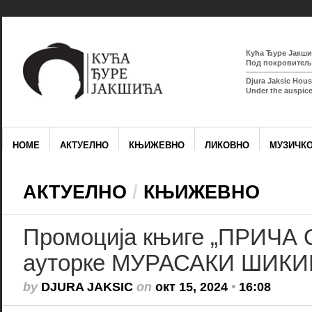
Кућа Ђуре Јакшић
Под покровитељс
Djura Jaksic Hous
Under the auspice
HOME
АКТУЕЛНО
КЊИЖЕВНО
ЛИКОВНО
МУЗИЧК
АКТУЕЛНО
/
КЊИЖЕВНО
Промоција књиге „ПРИЧА
ауторке МУРАСАКИ ШИКИ
by
DJURA JAKSIC
on
окт 15, 2024
•
16:08