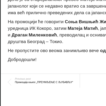
јапанолог који се недавно вратио са завршени
има већ прилично преведених дела са јапанск
На промоцији ће говорити
Соња Вишњић Ж
уредница ИК Кокоро, затим
Матеја Матић
, ј
и
Драган Миленковић
, преводилац и оснивач
друштва Београд – Токио.
Не пропустите ово веома занимљиво вече
од
Добродошли!
Previous post
Промоција књиге „ПРЕУМЉЕЊЕ С ЉУБАВЉУ“