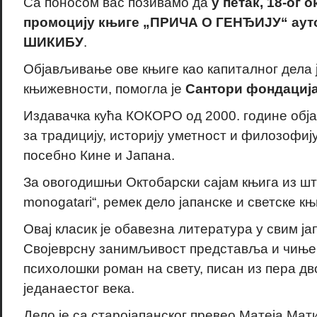
Са поносом вас позивамо да
у петак, 18-ог 
промоцију књиге „ПРИЧА О ГЕНЂИЈУ“ ау
ШИКИБУ
.
Објављивање ове књиге као капиталног дела 
књижевности, помогла је
Сантори фондација 
Издавачка кућа КОКОРО од 2000. године обј
за традицију, историју уметност и филозофију
посебно Кине и Јапана.
За овогодишњи Октобарски сајам књига из шт
monogatari“, ремек дело јапанске и светске к
Овај класик је обавезна литература у свим ј
Својеврсну занимљивост представља и чињен
психолошки роман на свету, писан из пера дв
једанаестог века.
Дело је са старојапанског превео Матеја Мат