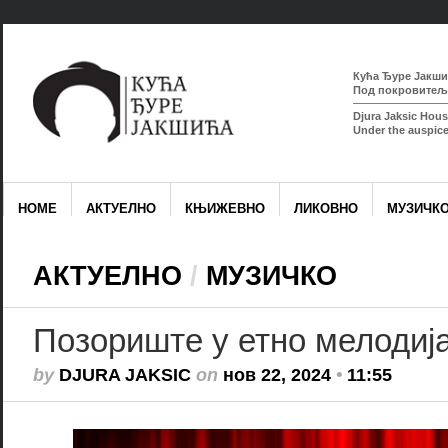
Кућа Ђуре Јакшић
Под покровитељс
Djura Jaksic Hous
Under the auspice
HOME
АКТУЕЛНО
КЊИЖЕВНО
ЛИКОВНО
МУЗИЧК
АКТУЕЛНО
/
МУЗИЧКО
Позориште у етно мелодиј
by
DJURA JAKSIC
on
нов 22, 2024
•
11:55