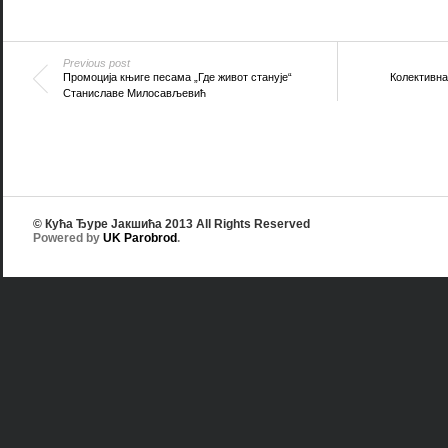
Previous post
Промоција књиге песама „Где живот станује“
Колективна
Станиславе Милосављевић
© Кућа Ђуре Јакшића 2013 All Rights Reserved
Powered by
UK Parobrod
.