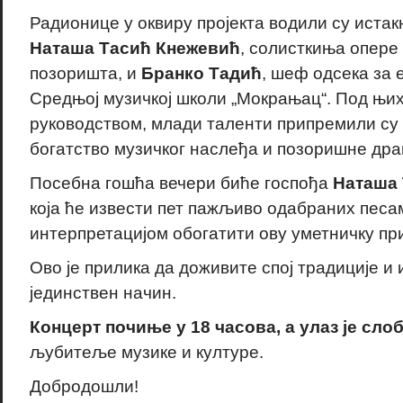
Радионице у оквиру пројекта водили су истак
Наташа Тасић Кнежевић
, солисткиња опере
позоришта, и
Бранко Тадић
, шеф одсека за 
Средњој музичкој школи „Мокрањац“. Под њи
руководством, млади таленти припремили су п
богатство музичког наслеђа и позоришне дра
Посебна гошћа вечери биће госпођа
Наташа 
која ће извести пет пажљиво одабраних песа
интерпретацијом обогатити ову уметничку при
Ово је прилика да доживите спој традиције и 
јединствен начин.
Концерт почиње у 18 часова, а улаз је сл
љубитеље музике и културе.
Добродошли!