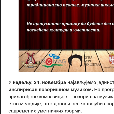
У
недељу, 24. новембра
најављујемо јединс
инспирисан позоришном музиком.
На прогр
прилагођене композиције – позоришна музик
етно мелодије, што доноси освежавајући спо
савремених уметничких форми.