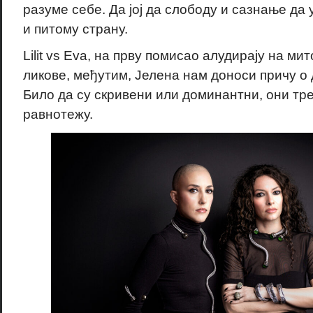
разуме себе. Да јој да слободу и сазнање да
и питому страну.
Lilit vs Eva, на прву помисао алудирају на ми
ликове, међутим, Јелена нам доноси причу о 
Било да су скривени или доминантни, они тре
равнотежу.