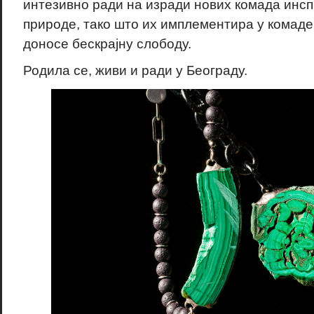
интезивно ради на изради нових комада инс
природе, тако што их имплементира у комаде 
доносе бескрајну слободу.
Родила се, живи и ради у Београду.