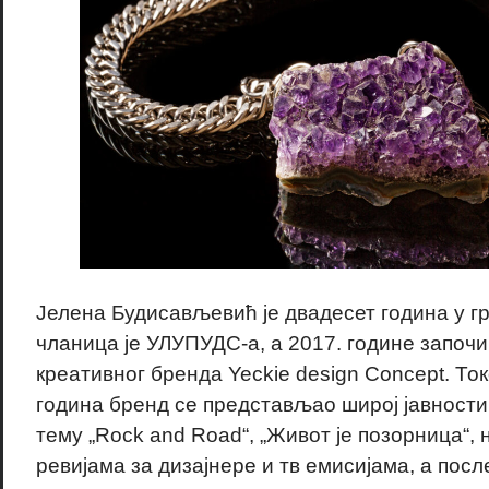
Јелена Будисављевић је двадесет година у гр
чланица је УЛУПУДС-а, а 2017. године запо
креативног бренда Yeckie design Concept. То
година бренд се представљао широј јавности
тему „Rock and Road“, „Живот је позорница“,
ревијама за дизајнере и тв емисијама, а пос