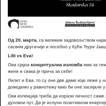
Од 20. марта,
са великим задовољством наја
сасвим другачије и посебно у Кући Ђуре Јак
Lilit vs Eva!
Ова сјајна
концептуална изложба
има за тем
жене и свака је прича за себе!
Лилит и Ева, то су оне две даме које леже у н
доведемо у равнотежу како би оне засијале у 
Ова колекција треба да изрази личност саме ж
духовни пут. Да је испуни позитивном енергијо