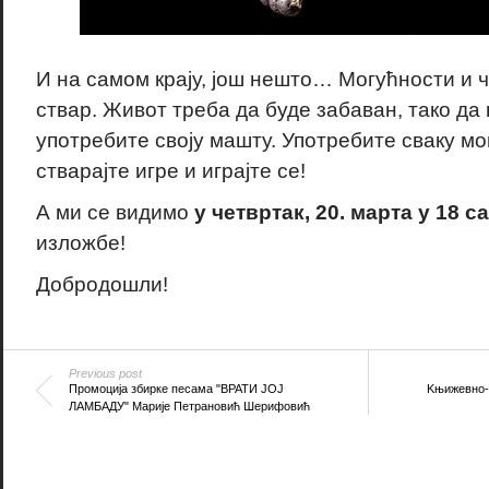
И на самом крају, још нешто… Могућности и ч
ствар. Живот треба да буде забаван, тако да 
употребите своју машту. Употребите сваку мо
стварајте игре и играјте се!
А ми се видимо
у четвртак, 20. марта у 18 с
изложбе!
Добродошли!
Previous post
Промоција збирке песама "ВРАТИ ЈОЈ
Kњижевно-п
ЛАМБАДУ" Марије Петрановић Шерифовић