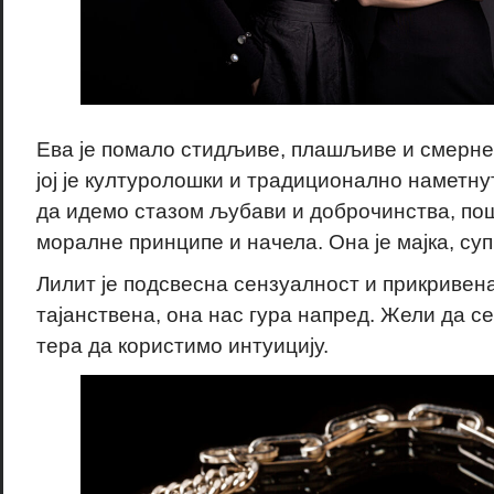
Ева је помало стидљиве, плашљиве и смерне
јој је културолошки и традиционално наметну
да идемо стазом љубави и доброчинства, пош
моралне принципе и начела. Она је мајка, суп
Лилит је подсвесна сензуалност и прикривена
тајанствена, она нас гура напред. Жели да с
тера да користимо интуицију.