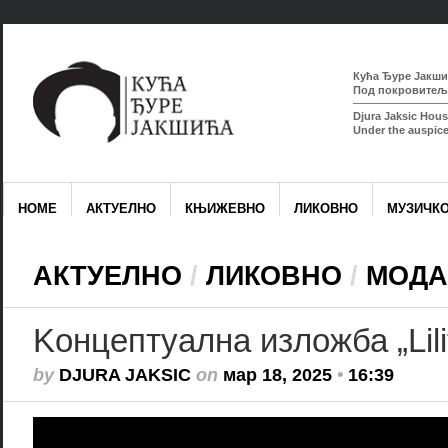
Кућа Ђуре Јакшић
Под покровитељс
Djura Jaksic Hous
Under the auspice
HOME
АКТУЕЛНО
КЊИЖЕВНО
ЛИКОВНО
МУЗИЧК
АКТУЕЛНО
/
ЛИКОВНО
/
МОДА
Kонцептуална изложба „Lili
by
DJURA JAKSIC
on
мар 18, 2025
•
16:39