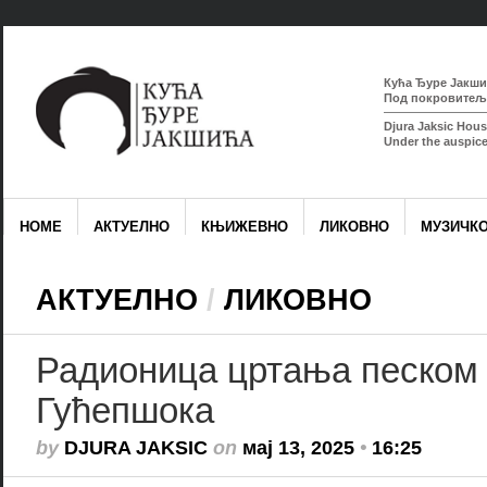
Кућа Ђуре Јакшић
Под покровитељс
Djura Jaksic Hous
Under the auspice
HOME
АКТУЕЛНО
КЊИЖЕВНО
ЛИКОВНО
МУЗИЧК
АКТУЕЛНО
/
ЛИКОВНО
Радионица цртања песком
Гућепшока
by
DJURA JAKSIC
on
мај 13, 2025
•
16:25