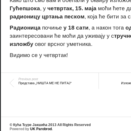
Како што смо вам и обећали у оквиру изложб
Гућепшока
, у
четвртак, 15. маја
моћи ћете д
радионицу цртања песком
, која ће бити за 
Радионица
почиње
у 18 сати
, а након тога
о
заинтересовани ће моћи да уживају у с
тручн
изложбу
овог врсног уметника.
Видимо се у четвртак!
Previous post
Представa „НИШТА МЕ НЕ ПИТАЈ“
Излож
© Кућа Ђуре Јакшића 2013 All Rights Reserved
Powered by
UK Parobrod
.