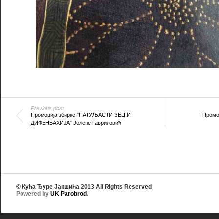
Previous post
Промoција збирке "ПАТУЉАСТИ ЗЕЦ И
Промоц
ДИФЕНБАХИЈА" Јелене Гавриловић
© Кућа Ђуре Јакшића 2013 All Rights Reserved
Powered by
UK Parobrod
.