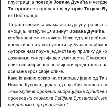
илустрација
поезије Јована Дучића
и четрд
Тагоровог
стваралаштва
ауторке Татјане 
из Подгорице.
Татјана својим сликама исказује унутрашње 
емоција, читајући
„Лирику“ Јована Дучића
.
комбинованом техником. Неке од употребљав
иновативне и у потпуности су Бурзановићкин
Ауторка нам пружа јединствену прилику да к
доживимо синергију две уметности. Сликарств
слика инспирисана поезијом и представља н
осећања кроз своје слике.
Како је дивно рекао на отварању једне од Т
Никола Кусовац, један од највећих зналаца л
„Немогуће је одолети вибрацијама Дучићевим
одолела ни сликарка Татјана Бурзановић, јер
вибрирамо и да реагујемо.“