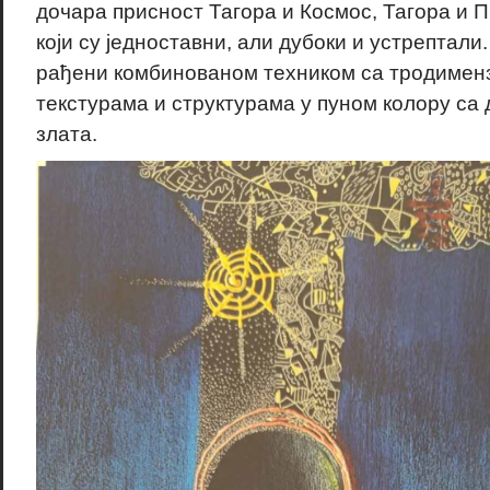
дочара присност Тагора и Космос, Тагора и П
који су једноставни, али дубоки и устрептали
рађени комбинованом техником са тродиме
текстурама и структурама у пуном колору са 
злата.