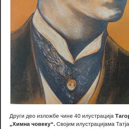
Други део изложбе чине 40 илустрација
Таго
„Химна човеку“.
Својим илустрацијама Татја