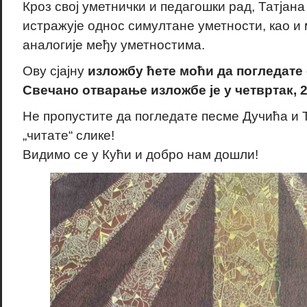
Кроз свој уметнички и педагошки рад, Татјан
истражује однос симултане уметности, као и
аналогије међу уметностима.
Ову сјајну
изложбу ћете моћи да погледате о
Свечано отварање изложбе је у четвртак, 22
Не пропустите да погледате песме Дучића и Т
„читате“ слике!
Видимо се у Кући и добро нам дошли!