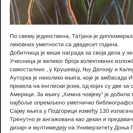
По свему јединствена, Татјана је дипломирал
ликовних уметности са двадесет година.
Добитница је више награда за своја дела у з
Учесница је великог броја колективних излож
самосталних , у Крушевцу, Њу Делхију и Калк
Ауторка је неколико књига, које је амбасада И
превела на енглески језик, од којих су две за
Америци. За књигу „Химна човјеку“ је добила 
најбоље опремљено уметничко библиографск
Сајму књига у Подгорици између 130 излагача
Тренутно је ангажована као декан и предавач
дизајн и мултимедију на Универзитету Доња 