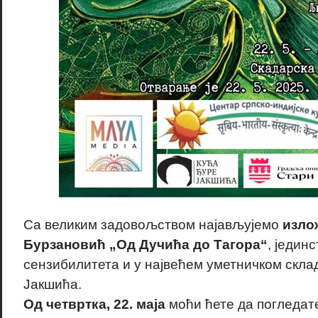
Са великим задовољством најављујемо
изло
Бурзановић „Од Дучића до Тагора“
, једин
сензибилитета и у највећем уметничком скла
Јакшића.
Од четвртка, 22. маја
моћи ћете да погледат