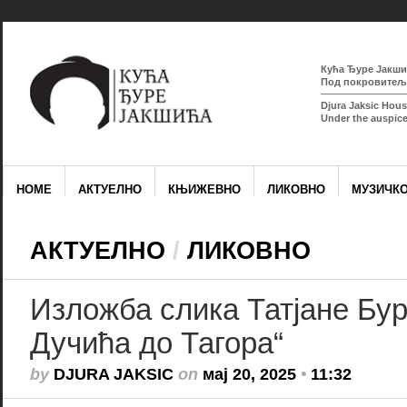
Кућа Ђуре Јакшић
Под покровитељс
Djura Jaksic Hous
Under the auspice
HOME
АКТУЕЛНО
КЊИЖЕВНО
ЛИКОВНО
МУЗИЧК
АКТУЕЛНО
/
ЛИКОВНО
Изложба слика Татјане Бу
Дучића до Тагора“
by
DJURA JAKSIC
on
мај 20, 2025
•
11:32