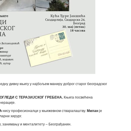
едну дивну књигу у најбољем маниру доброг старог београдског
ОГЛЕДИ С ТЕРАЗИЈСКОГ ГРЕБЕНА.
Књига посвећена
нерације.
ић
нису професионалци у књижевном стваралаштву.
Милан
је
ларни хирург.
, занимању и менталитету – Београђанин.