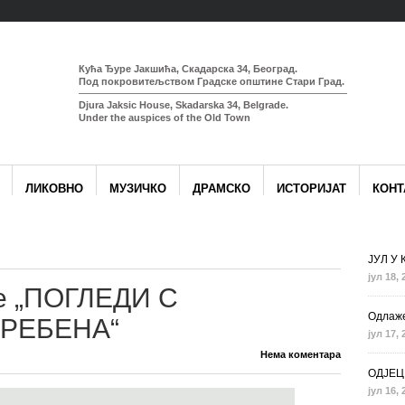
Кућа Ђуре Јакшића, Скадарска 34, Београд.
Под покровитељством Градске општине Стари Град.
Djura Jaksic House, Skadarska 34, Belgrade.
Under the auspices of the Old Town
ЛИКОВНО
МУЗИЧКО
ДРАМСКО
ИСТОРИЈАТ
КОНТ
ЈУЛ У
јул 18, 
е „ПОГЛЕДИ С
Одлаже
ГРЕБЕНА“
јул 17, 
Нема коментара
ОДЈЕЦ
јул 16, 