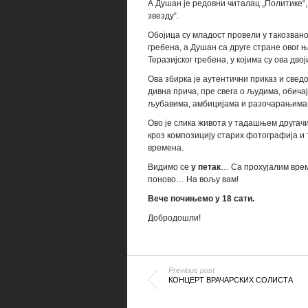
А Душан је редовни читалац „Политике“, 
звезду“.
Обојица су младост провели у такозваном
гребена, а Душан са друге стране овог њ
Теразијског гребена, у којима су ова д
Ова збирка је аутентични приказ и сведоч
дивна прича, пре свега о људима, обича
љубавима, амбицијама и разочарањима
Ово је слика живота у тадашњем другачиј
кроз композицију старих фотографија и
времена.
Видимо се
у петак
… Са прохујалим вре
поново… На вољу вам!
Вече почињемо у 18 сати.
Добродошли!
Previous post
КОНЦЕРТ ВРАЧАРСКИХ СОЛИСТА