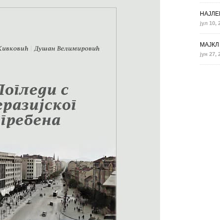
НАЈЛЕ
јул 10, 
МАЈКЛ 
јун 27, 