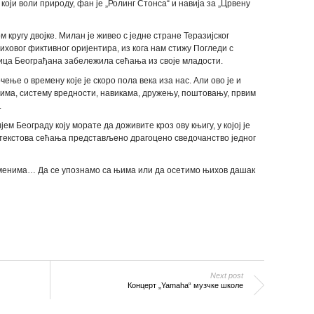
који воли природу, фан је „Ролинг Стонса“ и навија за „Црвену
 кругу двојке. Милан је живео с једне стране Теразијског
иховог фиктивног оријентира, из кога нам стижу Погледи с
војица Београђана забележила сећaња из своје младости.
ење о времену које је скоро пола века иза нас. Али ово је и
јима, систему вредности, навикама, дружењу, поштовању, првим
.
ем Београду коју морате да доживите кроз ову књигу, у којој је
 текстова сећања представљено драгоцено сведочанство једног
менима… Да се упознамо са њима или да осетимо њихов дашак
Next post
Концерт „Yamaha“ музчке школе