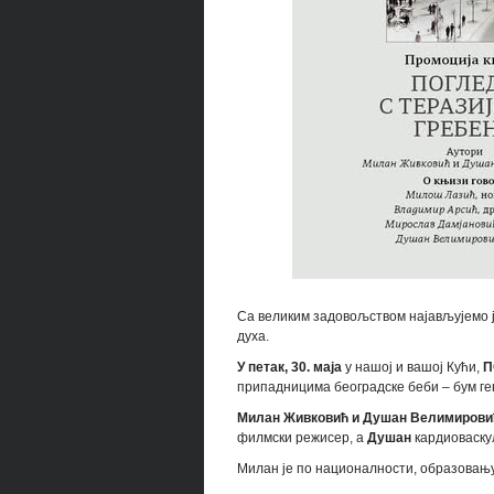
Са великим задовољством најављујемо ј
духа.
У петак, 30. маја
у нашој и вашој Кући,
П
припадницима београдске беби – бум ге
Милан Живковић и Душан Велимиров
филмски режисер, а
Душан
кардиоваску
Милан је по националности, образовању