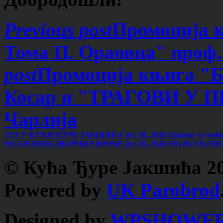
Previous post
Промоција
Тома П. Ораовца" проф.
post
Промоција књига 
Косар и "ТРАГОВИ У П
Чарлија
ЈУЛ У КУЋИ ЂУРЕ ЈАКШИЋА
јул 18, 2026
Одлаже се кон
НАЈЛЕПШИ ДВОРЦИ ЕВРОПЕ
јул 10, 2026
МАЈКЛ КЛОС 
© Кућа Ђуре Јакшића 201
Powered by
UK Parobrod
Designed by
WPSHOWE