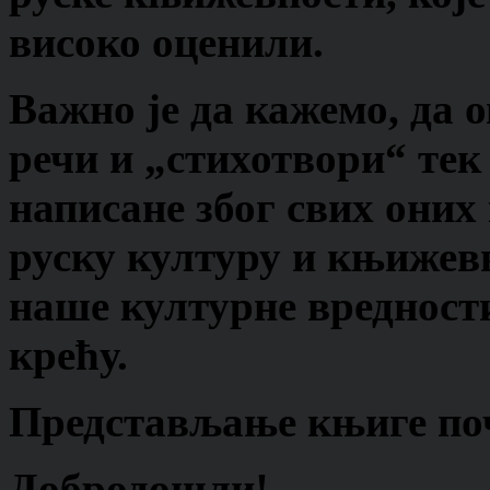
високо оценили.
Важно је да кажемо, да 
речи и „стихотвори“ тек
написане због свих оних
руску културу и књижев
наше културне вредности
крећу.
Представљање књиге поч
Добродошли!