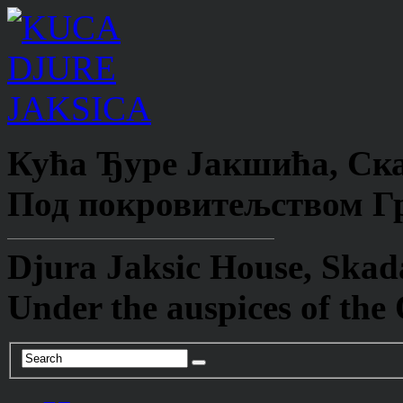
Кућа Ђуре Јакшића, Ска
Под покровитељством Гр
Djura Jaksic House, Skad
Under the auspices of the