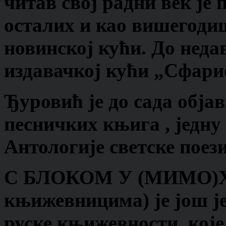
читав свој радни век је
осталих и као вишегоди
новинској кући. До недав
издавачкој кући „Сфари
Ђуровић је до сада обја
песничких књига , једну
Антологије светске поези
С БЛОКОМ У (МИМО)
књижевницима) је још ј
руске књижевности, које