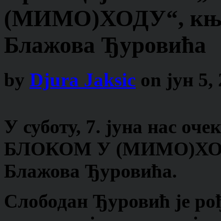
(МИМО)ХОДУ“, књи
Блажова Ђуровића
by
Djura Jaksic
on
јун 5,
У суботу, 7. јуна
нас очек
БЛОКОМ У (МИМО)ХО
Блажова Ђуровића.
Слободан Ђуровић
је ро