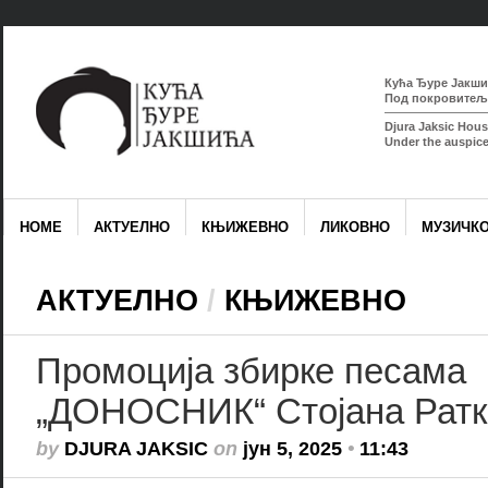
Кућа Ђуре Јакшић
Под покровитељс
Djura Jaksic Hous
Under the auspice
HOME
АКТУЕЛНО
КЊИЖЕВНО
ЛИКОВНО
МУЗИЧК
АКТУЕЛНО
/
КЊИЖЕВНО
Промоција збирке песама
„ДОНОСНИК“ Стојана Ратк
by
DJURA JAKSIC
on
јун 5, 2025
•
11:43