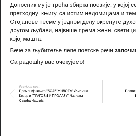
Доносник му је трећа збирка поезије, у којој с
претходну књигу, са истим недомицама и те
Стојанове песме у једном делу окренуте духов
другом љубави, највише према жени, светици 
којој машта.
Вече за љубитеље лепе поетске речи
започињ
Са радошћу вас очекујемо!
Previous post
Промоција књига "БОЈЕ ЖИВОТА" Љиљане
Песнич
Косар и "ТРАГОВИ У ПРОЛАЗУ" Часлава
Савића Чарлија