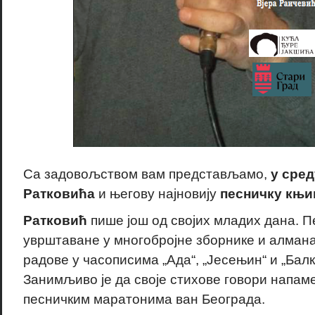
Са задовољством вам представљамо,
у среду
Ратковића
и његову најновију
песничку књ
Ратковић
пише још од својих младих дана. П
уврштаване у многобројне зборнике и алмана
радове у часописима „Ада“, „Јесењин“ и „Балк
Занимљиво је да своје стихове говори напаме
песничким маратонима ван Београда.