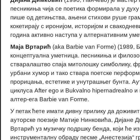
песникиња чија се поетика формирала у духу
пише од детињства, ањени стихови руше гра
кокетирају с иронијом, историјом и свакодн
година активно наступа у алтернативним уме
Маја Вртарић
(aka Barbie van Forme) (1989, Б
концептуална уметница. песникиња и филоз
стваралаштво спаја митолошку симболику, фр
урбани хумор и тако ствара поетске перформ
прорицања, естетике и унутрашњег бунта. Аут
циклуса After ego и Bukvalno hipernadrealno и
алтер-ега Barbie van Forme.
У петак ћете имати дивну прилику да доживи
ауторске поезије Матије Нинковића, Дијане Д
Вртарић уз музичку подршку бенда, који ће и
инструменталну обраду песме „Анестезија“ г