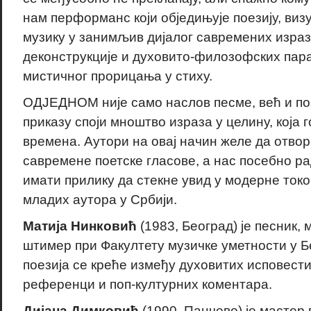
нам перформанс који обједињује поезију, виз
музику у занимљив дијалог савремених израз
деконструкције и духовито-филозофских пара
мистичног прорицања у стиху.
ОДЈЕДНОМ није само наслов песме, већ и поз
приказу споји мноштво израза у целину, која 
времена. Аутори на овај начин желе да отвор
савремене поетске гласове, а нас посебно ра
имати прилику да стекне увид у модерне токо
младих аутора у Србији.
Матија Нинковић
(1983, Београд) је песник, 
штимер при Факултету музичке уметности у Б
поезија се креће између духовитих исповести
референци и поп-културних коментара.
Дијана Димковић
(1990, Панчево) је мастер 