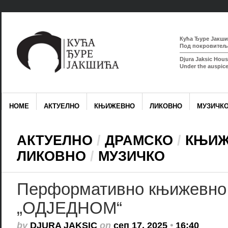
Кућа Ђуре Јакшић
Под покровитељс
Djura Jaksic Hous
Under the auspice
HOME
АКТУЕЛНО
КЊИЖЕВНО
ЛИКОВНО
МУЗИЧК
АКТУЕЛНО
/
ДРАМСКО
/
КЊИЖ
ЛИКОВНО
/
МУЗИЧКО
Перформативно књижевно
„ОДЈЕДНОМ“
by
DJURA JAKSIC
on
сеп 17, 2025
•
16:40