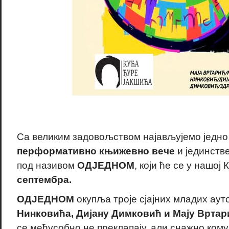
Са великим задовољством најављујемо једно
перформативно књижевно вече
и јединств
под називом
ОДЈЕДНОМ
, који ће се у нашој
септембра.
ОДЈЕДНОМ
окупља троје сјајних младих аут
Нинковића, Дијану Димковић и Мају Вртар
се међусобно не преклапају, али снажно ком