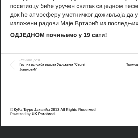
посетиоцу биће уручен свитак са једном песмо
док ће атмосферу уметничког доживљаја да 
изложени радови Маје Вртарић из последњих
ОДЈЕДНОМ почињемо у 19 сати!
Previous post
Групна изложба радова Удружења "Сергеј
Промоц
Јовановић"
© Кућа Ђуре Јакшића 2013 All Rights Reserved
Powered by
UK Parobrod
.