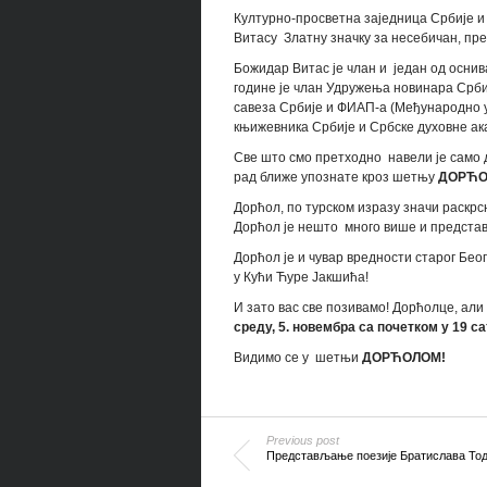
Културно-просветна заједница Србије и
Витасу Златну значку за несебичан, пре
Божидар Витас је члан и један од осни
године је члан Удружења новинара Срби
савеза Србије и ФИАП-а (Међународно 
књижевника Србије и Србске духовне ака
Све што смо претходно навели је само 
рад ближе упознате кроз шетњу
ДОРЋО
Дорћол, по турском изразу значи раскрс
Дорћол је нешто много више и предста
Дорћол је и чувар вредности старог Бе
у Кући Ћуре Јакшића!
И зато вас све позивамо! Дорћолце, али
среду, 5. новембра са почетком у 19 са
Видимо се у шетњи
ДОРЋОЛОМ!
Previous post
Представљање поезије Братислава То