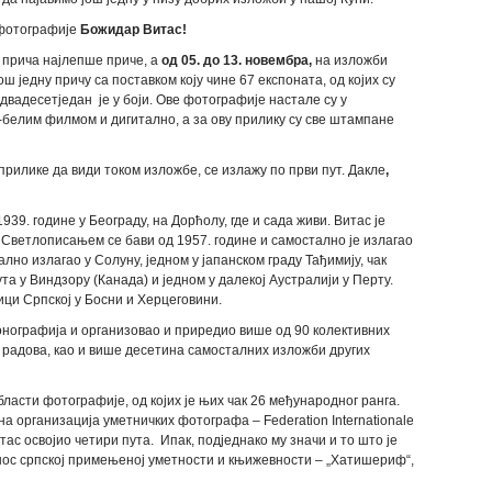
 фотографије
Божидар Витас!
 прича најлепше приче, а
од 05. до 13. новембра,
на изложби
 једну причу са поставком коју чине 67 експоната, од којих су
двадесетједан је у боји. Ове фотографије настале су у
-белим филмом и дигитално, а за ову прилику су све штампане
прилике да види током изложбе, се излажу по први пут. Дакле
,
939. године у Београду, на Дорћолу, где и сада живи. Витас је
 Светлописањем се бави од 1957. године и самостално је излагао
ално излагао у Солуну, једном у јапанском граду Тађимију, чак
та у Виндзору (Канада) и једном у далекој Аустралији у Перту.
ци Српској у Босни и Херцеговини.
онографија и организовао и приредио више од 90 колективних
х радова, као и више десетина самосталних изложби других
ласти фотографије, од којих је њих чак 26 међународног ранга.
 организација уметничких фотографа – Federation Internationale
Витас освојио четири пута. Ипак, подједнако му значи и то што је
ос српској примењеној уметности и књижевности – „Хатишериф“,