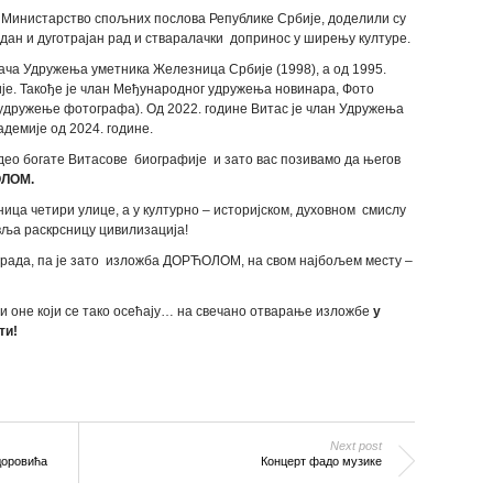
 Министарство спољних послова Републике Србије, доделили су
дан и дуготрајан рад и стваралачки допринос у ширењу културе.
вача Удружења уметника Железница Србије (1998), а од 1995.
је. Такође је члан Међународног удружења новинара, Фото
удружење фотографа). Од 2022. године Витас је члан Удружења
демије од 2024. године.
део богате Витасове биографије и зато вас позивамо да његов
ЛОМ.
ницa четири улице, а у културно – историјском, духовном смислу
вља раскрсницу цивилизација!
ограда, па је зато изложба ДОРЋОЛОМ, на свом најбољем месту –
 и оне који се тако осећају… на свечано отварање изложбе
у
ти!
Next post
доровића
Концерт фадо музике