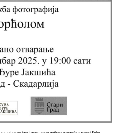
а најавимо још једну у низу добрих изложби у нашој Кући.