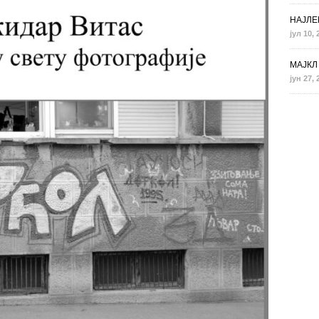
НАЈЛЕ
јул 10, 
МАЈКЛ 
јун 27, 