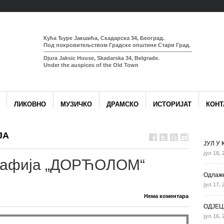
Кућа Ђуре Јакшића, Скадарска 34, Београд.
Под покровитељством Градске општине Стари Град.
Djura Jaksic House, Skadarska 34, Belgrade.
Under the auspices of the Old Town
ЛИКОВНО
МУЗИЧКО
ДРАМСКО
ИСТОРИЈАТ
КОНТ
ЈА
ЈУЛ У
јул 18, 
рафија „ДОРЋОЛОМ“
Одлаже
јул 17, 
Нема коментара
ОДЈЕЦ
јул 16, 