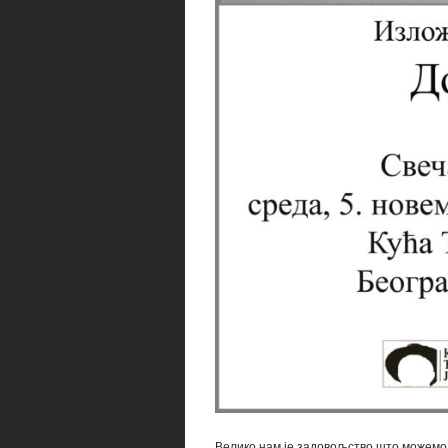
Велико нам је задовољство што можемо д