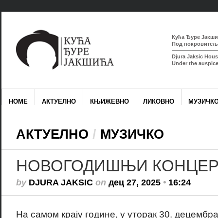
Кућа Ђуре Јакшић
Под покровитељс
Djura Jaksic Hous
Under the auspice
HOME
АКТУЕЛНО
КЊИЖЕВНО
ЛИКОВНО
МУЗИЧК
АКТУЕЛНО
/
МУЗИЧКО
НОВОГОДИШЊИ КОНЦЕР
by
DJURA JAKSIC
on
дец 27, 2025
•
16:24
На самом крају године, у уторак 30. децембр