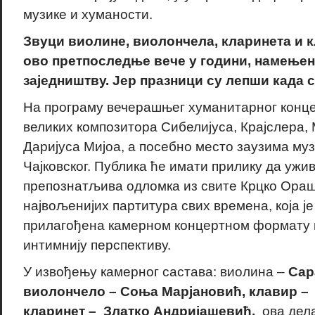
музике и хуманости.
Звуци виолине, виолончела, кларинета и 
ово претпоследње вече у години, намење
заједништву. Јер празници су лепши када с
На програму вечерашњег хуманитарног конце
великих композитора Сибелијуса, Крајслера, 
Даријуса Мијоа, а посебно место заузима му
Чајковског. Публика ће имати прилику да ужив
препознатљива одломка из свите Крцко Ораш
највољенијих партитура свих времена, која је
прилагођена камерном концертном формату и
интимнију перспективу.
У извођењу камерног састава: виолина –
Сар
виолончело – Соња Марјановић, клавир –
кларинет – Златко Андријашевић,
ова дела