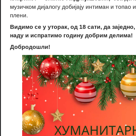
музичком дијалогу добијају интиман и топао 
плени.
Видимо се у уторак, од 18 сати, да заједно
наду и испратимо годину добрим делима!
Добродошли!