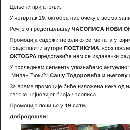
Цењени пријатељи,
У четвртак 19. октобра нас очекује веома за
Реч је о представљању
ЧАСОПИСА НОВИ ОК
Промоција садржи неколико сегмената у који
представити аутори
ПОЕТИКУМА,
кроз посл
ОКТОБРА
представиће нам се издавачки ра
У последњем сегменту упознаћемо актуелног
„Милан Ђокић“
Сашу Тодоровића и његову
За време промоције биће изложена нека од
свеске најновијег броја часописа.
Промоција почиње у
19 сати.
Добродошли!