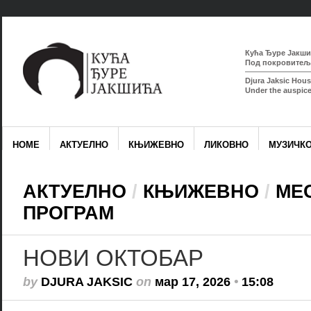
Кућа Ђуре Јакшић
Под покровитељс
Djura Jaksic Hous
Under the auspice
HOME
АКТУЕЛНО
КЊИЖЕВНО
ЛИКОВНО
МУЗИЧК
АКТУЕЛНО
/
КЊИЖЕВНО
/
МЕ
ПРОГРАМ
НОВИ ОКТОБАР
by
DJURA JAKSIC
on
мар 17, 2026
•
15:08