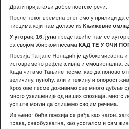
Драги пријатељи добре поетске речи,
После неког времена опет смо у прилици да 
писцима који нам долазе из
Књижевне омлад
У уторак, 16. јуна
представиће нам се аутор
са својом збирком песама
КАД ТЕ У ОЧИ ПО
Поезија Татјане Ненадић је дубокомисаона и 
истовремено рефлексивна и емоционална, с
Када читамо Тањине песме, као да поново от
величину, пуноћу, али и тежину и опорост жив
Кроз ове песме доживимо све много дубље о
много узвишеније од наших спознаја, много 
уопште могли да опишемо својим речима.
Из њеног бића поезија се рађа као нагон, зато
права, свеобухватна, као уосталом и сам жив