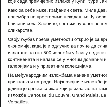
које сада премијерно излаже у Кући Ђуре Ја
Како за себе каже, грађанин света, Миле Дав
новембра на просторима некадашње Југослав
близини села Хлебине, светски чувеног по ш
сликарства.
Своју љубав према уметности открио је за в
економије, када је и одлучио да почне да сли
излагане на око 500 изложби у близу педесет
континената и налазе се у многим домаћим 
галеријама и у приватним колекцијама.
На међународним изложбама наивне уметнос
признања и награде. Најзначајније изложбе ј
једини је српски сликар који је излагао на т
изложбе Carrousel du Louvre, Grand Palais, Le
Versailles.