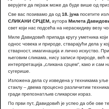
верујете да пејзаж може да буде више од при
Све вас позивамо да од
18. јуна
посетите из
СЛИКАНИ СРЦЕМ,
аутора
Милета Давидов
свет који нас подсећа на нераскидиву везу чо
Миле Давидовић припада кругу уметника који
однос човека и природе, стварајући дела у к
стварност, имагинација и лично искуство. Пр
његовим сликама, нису записи природе, већ
интерпретација „сликана срцем“, како и сам 
сугерише.
Изложена дела су изведена у техникама уље 
стаклу – двема процесно различитим техникам
гради препознатљив сликарски израз.
По први пут, Давидовић је успео да обе ове т