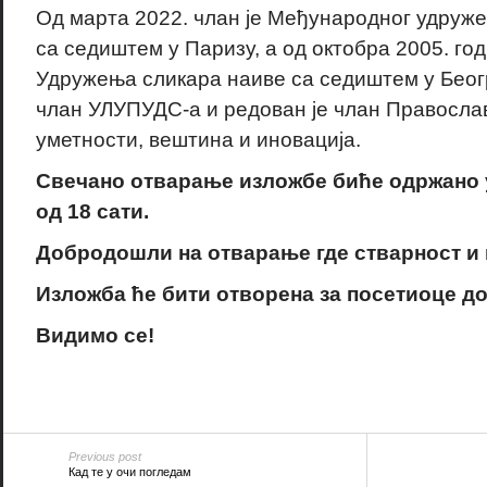
Од марта 2022. члан је Међународног удруж
са седиштем у Паризу, а од октобра 2005. го
Удружења сликара наиве са седиштем у Беогр
члан УЛУПУДС-а и редован је члан Православ
уметности, вештина и иновација.
Свечано отварање изложбе биће одржано у 
од 18 сати.
Добродошли на отварање где стварност и 
Изложба ће бити отворена за посетиоце до 
Видимо се!
Previous post
Кад те у очи погледам