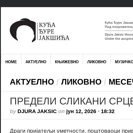
Кућа Ђуре Јакшић
Под покровитељс
Djura Jaksic Hous
Under the auspice
HOME
АКТУЕЛНО
КЊИЖЕВНО
ЛИКОВНО
МУЗИЧК
АКТУЕЛНО
/
ЛИКОВНО
/
МЕСЕ
ПРЕДЕЛИ СЛИКАНИ СРЦ
by
DJURA JAKSIC
on
јун 12, 2026
•
18:32
Драги пријатељи уметности, поштоваоци приро