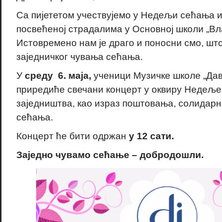
Са пијететом учествујемо у Недељи сећања и
посвећеној страдалима у Основној школи „Вл
Истовремено нам је драго и поносни смо, што
заједничког чувања сећања.
У
среду 6. маја,
ученици Музичке школе „Дав
приредиће свечани концерт у оквиру Недеље
заједништва, као израз поштовања, солидарн
сећања.
Концерт ће бити одржан
у 12 сати.
Заједно чувамо сећање – добродошли.