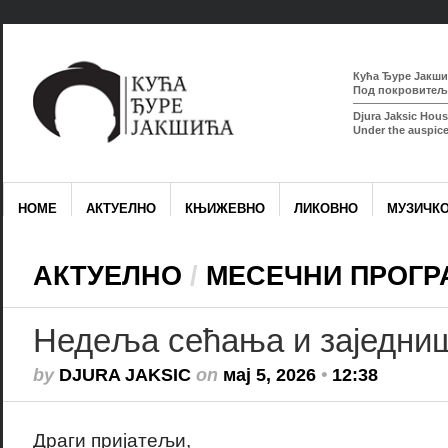
Кућа Ђуре Јакшић
Под покровитељс
Djura Jaksic Hous
Under the auspice
HOME
АКТУЕЛНО
КЊИЖЕВНО
ЛИКОВНО
МУЗИЧК
АКТУЕЛНО
/
МЕСЕЧНИ ПРОГР
Недеља сећања и заједни
by
DJURA JAKSIC
on
мај 5, 2026
•
12:38
Драги пријатељи,